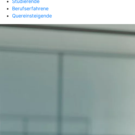
Studierende
Berufserfahrene
Quereinsteigende