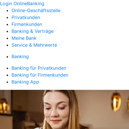
Login OnlineBanking
Online-Geschäftsstelle
Privatkunden
Firmenkunden
Banking & Verträge
Meine Bank
Service & Mehrwerte
Banking
Banking für Privatkunden
Banking für Firmenkunden
Banking App