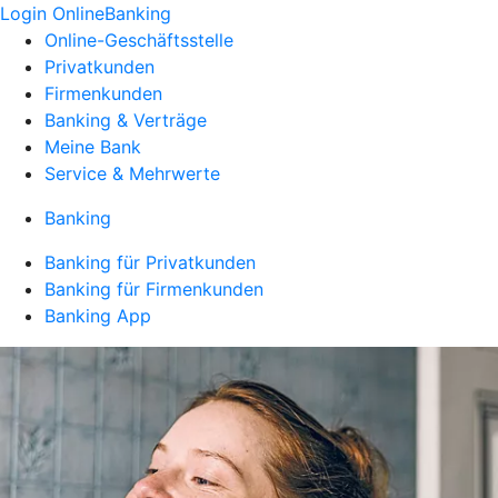
Login OnlineBanking
Online-Geschäftsstelle
Privatkunden
Firmenkunden
Banking & Verträge
Meine Bank
Service & Mehrwerte
Banking
Banking für Privatkunden
Banking für Firmenkunden
Banking App