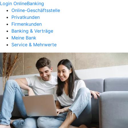
Login OnlineBanking
Online-Geschäftsstelle
Privatkunden
Firmenkunden
Banking & Verträge
Meine Bank
Service & Mehrwerte