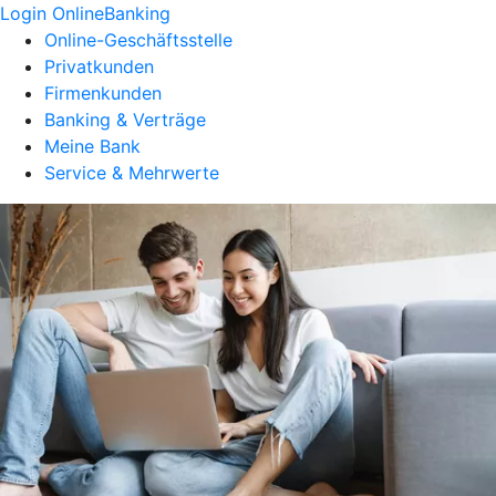
Login OnlineBanking
Online-Geschäftsstelle
Privatkunden
Firmenkunden
Banking & Verträge
Meine Bank
Service & Mehrwerte